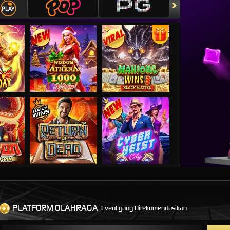
PLATFORM OLAHRAGA-
Event yang Direkomendasikan