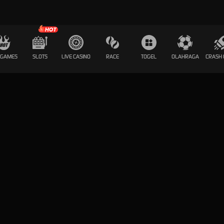
 GAMES
SLOTS
LIVE CASINO
RACE
TOGEL
OLAHRAGA
CRASH