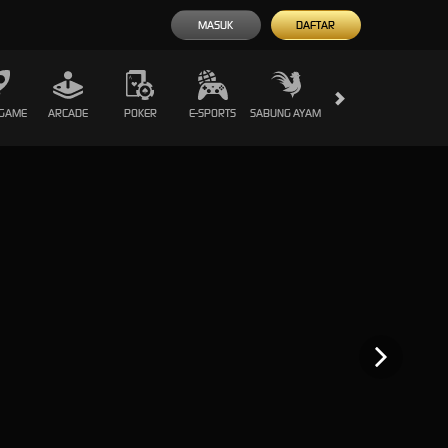
MASUK
DAFTAR
 GAME
ARCADE
POKER
E-SPORTS
SABUNG AYAM
PROMOSI