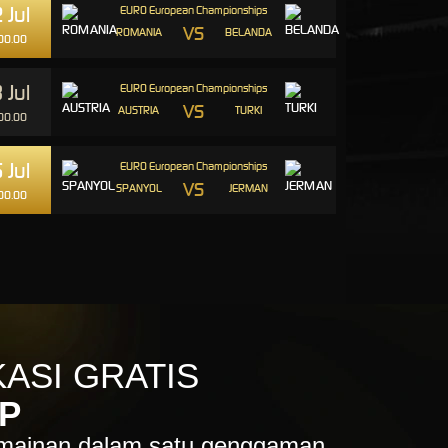
 Jul
EURO European Championships
VS
ROMANIA
BELANDA
00.00
 Jul
EURO European Championships
VS
AUSTRIA
TURKI
00.00
 Jul
EURO European Championships
VS
SPANYOL
JERMAN
00.00
ASI GRATIS
P
rmainan dalam satu genggaman