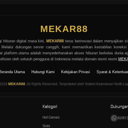
enyajikan ekosistem premium berlisensi tanpa perantara dengan ja
MEKAR88
gi hiburan digital masa kini,
MEKAR88
terus berinovasi dalam menyajikan si
 Melalui dukungan server canggih, kami memastikan kestabilan koneksi
 platform utama adalah menyederhanakan akses hiburan berkelas dunia aga
efisien oleh seluruh pengguna di Indonesia melalui domain resmi resmi
MEK
Beranda Utama
Hubungi Kami
Kebijakan Privasi
Syarat & Ketentua
2026
MEKAR88
. All Rights Reserved. Terproteksi oleh Sistem Keamanan Multi-Lay
Kategori
Dukunga
Hot Games
6281
Slots