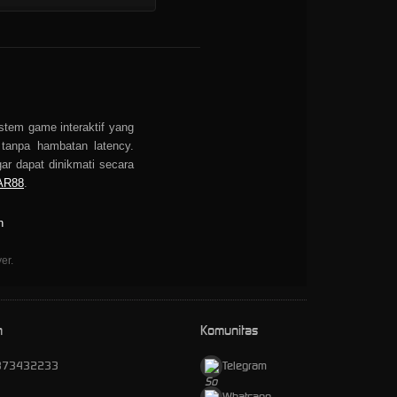
minan kecepatan akses
stem game interaktif yang
 tanpa hambatan latency.
r dapat dinikmati secara
AR88
.
n
er.
n
Komunitas
373432233
Telegram
Whatsapp