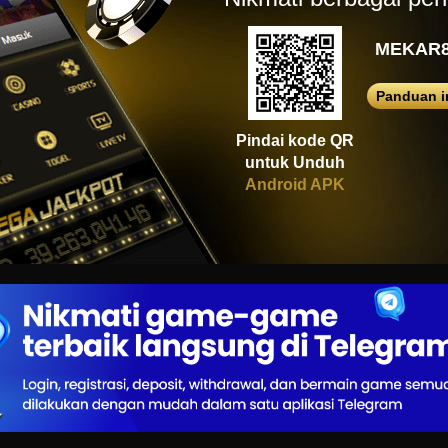
MEKAR8
Panduan i
Pindai kode QR
untuk Unduh
Android APK