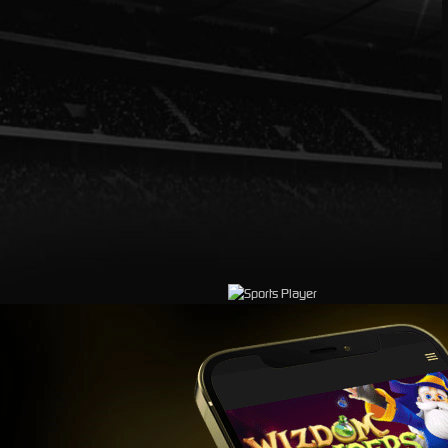
alipa****1
IDR
991,100.00
Gates of Olympus Super
Scatter
nan****7
IDR
882,040.00
Ways of the Qilin
s****2
IDR
848,960.00
Gates of Olympus Super
Scatter
alipa****1
IDR
650,350.00
Gates of Olympus Super
Scatter
alipa****1
IDR
517,180.00
Gates of Olympus Super
Scatter