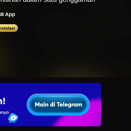
8 App
nstalasi