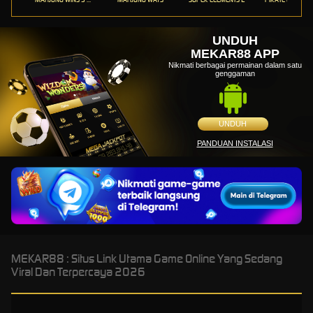
UNDUH
MEKAR88 APP
Nikmati berbagai permainan dalam satu
genggaman
UNDUH
PANDUAN INSTALASI
MEKAR88 : Situs Link Utama Game Online Yang Sedang
Viral Dan Terpercaya 2026