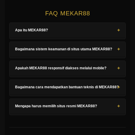
FAQ MEKAR88
Apa itu MEKAR88?
MEKAR88
adalah platform utama dan penyedia
Bagaimana sistem keamanan di situs utama MEKAR88?
layanan sistem game interaktif terdepan di tahun 2026
yang menghadirkan ekosistem hiburan digital dengan
stabilitas server terbaik.
Situs utama
MEKAR88
didukung oleh infrastruktur
Apakah MEKAR88 responsif diakses melalui mobile?
pertahanan multi-layer tingkat tinggi, enkripsi data
end-to-end, serta proteksi keamanan mutakhir.
Ya,
MEKAR88
menggunakan sistem navigasi ultra-
Bagaimana cara mendapatkan bantuan teknis di MEKAR88?
responsif yang dirancang khusus untuk transisi mulus
di perangkat Android, iOS, maupun desktop.
Sebagai situs resmi,
MEKAR88
menyediakan layanan
Mengapa harus memilih situs resmi MEKAR88?
pelanggan profesional yang aktif selama 24 jam penuh
setiap hari melalui fitur Live Chat di halaman utama.
MEKAR88
berkomitmen menyajikan ekosistem
premium berlisensi tanpa perantara dengan jaminan
kecepatan akses optimal tanpa lag.